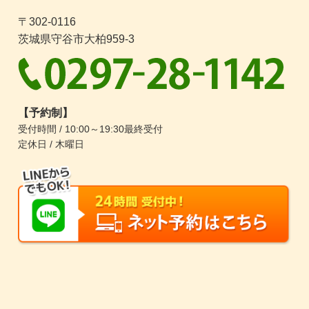
て】
〒302-0116
守谷市 妊活・不妊情報 【ＡＭＨについ
茨城県守谷市大柏959-3
て】
守谷市 妊活・不妊整体鍼灸情報 【タイミ
ング療法について】
守谷市 妊活・不妊整体鍼灸情報 【基礎体
温について】
【予約制】
守谷市 婦人科専門整体院 【冷えについ
受付時間 / 10:00～19:30最終受付
て】
定休日 / 木曜日
守谷市 妊活・不妊情報 【妊娠のための身
体づくり（ミネラル）】
守谷市 妊活・不妊情報 【妊娠のための身
体づくり(抗酸化に役立つビタミン)】
守谷市 不妊・妊活 整体鍼灸情報 【妊娠
のための身体づくり（活性酸素・抗酸化）】