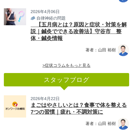
2026年4月06日
自律神経の問題
【五月病とは？原因と症状・対策を解
説｜鍼灸でできる改善法】守谷市 整
体・鍼灸情報
著者：山田 裕樹
>症状コラムをもっと見る
スタッフブログ
2026年4月22日
まごはやさしいとは？食事で体を整える
7つの習慣｜疲れ・不調対策に
著者：山田 裕樹