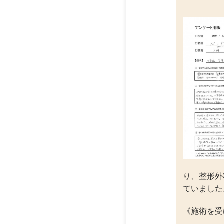
り、整形外
ていました
《施術を受