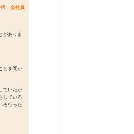
0代 会社員
とがありま
ことを聞か
していたが
をしている
いろ行った