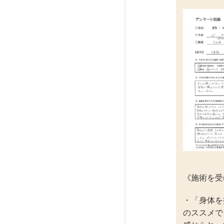
《施術を受
・「身体を
のススメで