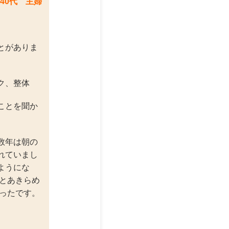
40代 主婦
とがありま
ク、整体
ことを聞か
数年は朝の
れていまし
ようにな
とあきらめ
ったです。