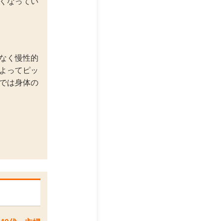
くなってい
なく慢性的
よってピッ
では身体の