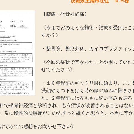
茨城県土浦市在住 Ｎ.Ｈ様 
【腰痛・坐骨神経痛】
《今までどのような施術・治療を受けたこ
すか？》
・整骨院、整形外科、カイロプラクティッ
《今回の症状で辛かったことや困っていた
せてください》
・１０年程前のギックリ腰に始まり、ここ
洗顔やくつ下をはく時の腰の痛みに悩まさ
た。２年程前には左ももに鋭い痛みも走る
科で坐骨神経痛と診断され、もう症状が改善されることはない
。常に慢性的な腰痛がこの先ずっと続くと思うと、本当に辛か
けてみての感想をお聞かせ下さい》