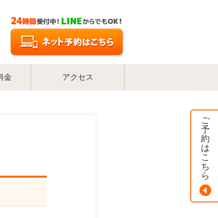
料金
アクセス
ご
予
約
は
こ
ち
ら