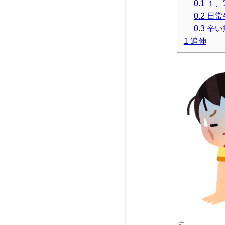
0.1 
0.2 
0.3 
1 追伸
す。