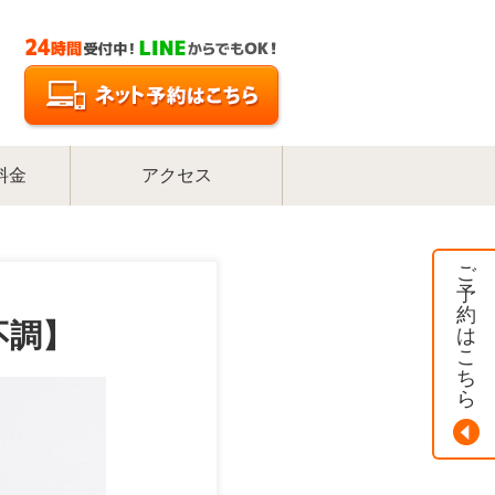
料金
アクセス
ご
予
約
不調】
は
こ
ち
ら