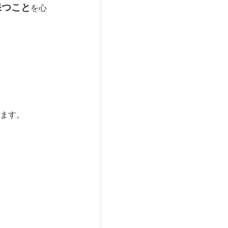
保つこと
を心
ます。