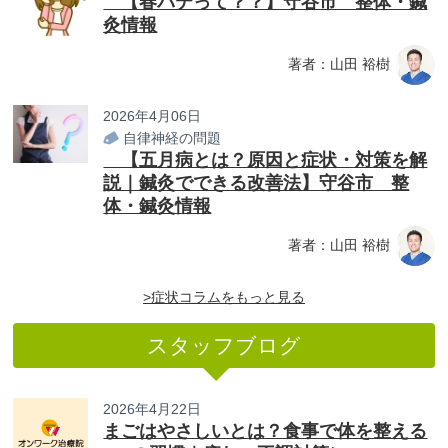
【春バテって？？】守谷市 整体・鍼
灸情報
著者：山田 裕樹
2026年4月06日
自律神経の問題
【五月病とは？原因と症状・対策を解
説｜鍼灸でできる改善法】守谷市 整
体・鍼灸情報
著者：山田 裕樹
>症状コラムをもっと見る
スタッフブログ
2026年4月22日
まごはやさしいとは？食事で体を整える