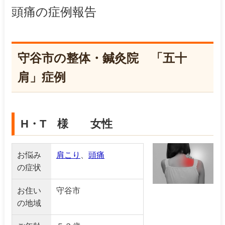
頭痛
の症例報告
守谷市の整体・鍼灸院 「五十
肩」症例
H・T 様 女性
お悩み
肩こり
、
頭痛
の症状
お住い
守谷市
の地域