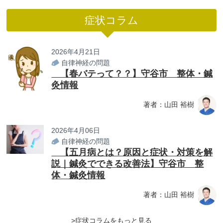
症状コラム
2026年4月21日
自律神経の問題
【春バテって？？】守谷市 整体・鍼
灸情報
著者：山田 裕樹
2026年4月06日
自律神経の問題
【五月病とは？原因と症状・対策を解
説｜鍼灸でできる改善法】守谷市 整
体・鍼灸情報
著者：山田 裕樹
>症状コラムをもっと見る