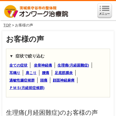
TOP
> お客様の声
お客様の声
症状で絞り込む
全ての症状
坐骨神経痛
生理痛(月経困難症)
耳鳴り
肩こり
腰痛
足底筋膜炎
過敏性腸症候群
頭痛
顔面神経麻痺
ＰＭＳ(月経前症候群)
生理痛(月経困難症)
のお客様の声