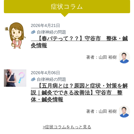
症状コラム
2026年4月21日
自律神経の問題
【春バテって？？】守谷市 整体・鍼
灸情報
著者：山田 裕樹
2026年4月06日
自律神経の問題
【五月病とは？原因と症状・対策を解
説｜鍼灸でできる改善法】守谷市 整
体・鍼灸情報
著者：山田 裕樹
>症状コラムをもっと見る