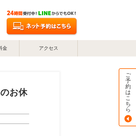
料金
アクセス
ご
予
約
月のお休
は
こ
ち
ら