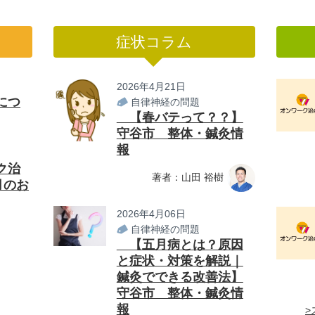
症状コラム
2026年4月21日
につ
自律神経の問題
【春バテって？？】
守谷市 整体・鍼灸情
報
ク治
著者：山田 裕樹
月のお
2026年4月06日
自律神経の問題
【五月病とは？原因
と症状・対策を解説｜
鍼灸でできる改善法】
守谷市 整体・鍼灸情
報
>