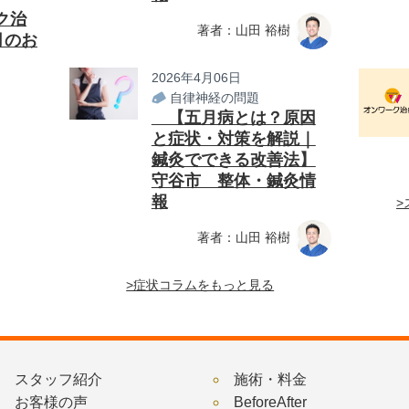
ク治
著者：山田 裕樹
月のお
2026年4月06日
自律神経の問題
【五月病とは？原因
と症状・対策を解説｜
鍼灸でできる改善法】
守谷市 整体・鍼灸情
報
>
著者：山田 裕樹
>症状コラムをもっと見る
スタッフ紹介
施術・料金
お客様の声
BeforeAfter