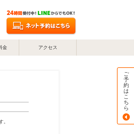
料金
アクセス
ご
予
約
は
こ
ち
ら
す。