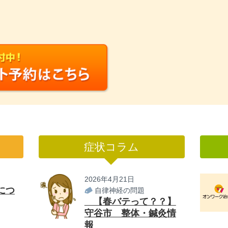
症状コラム
2026年4月21日
につ
自律神経の問題
【春バテって？？】
守谷市 整体・鍼灸情
報