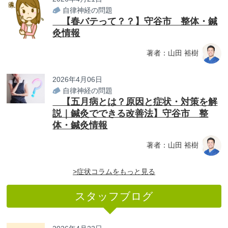
自律神経の問題
【春バテって？？】守谷市 整体・鍼
灸情報
著者：山田 裕樹
2026年4月06日
自律神経の問題
【五月病とは？原因と症状・対策を解
説｜鍼灸でできる改善法】守谷市 整
体・鍼灸情報
著者：山田 裕樹
>症状コラムをもっと見る
スタッフブログ