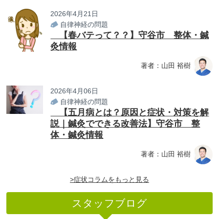
2026年4月21日
自律神経の問題
【春バテって？？】守谷市 整体・鍼
灸情報
著者：山田 裕樹
2026年4月06日
自律神経の問題
【五月病とは？原因と症状・対策を解
説｜鍼灸でできる改善法】守谷市 整
体・鍼灸情報
著者：山田 裕樹
>症状コラムをもっと見る
スタッフブログ