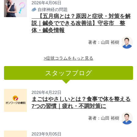
2026年4月06日
自律神経の問題
【五月病とは？原因と症状・対策を解
説｜鍼灸でできる改善法】守谷市 整
体・鍼灸情報
著者：山田 裕樹
>症状コラムをもっと見る
スタッフブログ
2026年4月22日
まごはやさしいとは？食事で体を整える
7つの習慣｜疲れ・不調対策に
著者：山田 裕樹
2023年9月05日