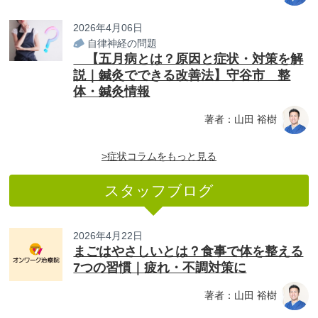
2026年4月06日
自律神経の問題
【五月病とは？原因と症状・対策を解
説｜鍼灸でできる改善法】守谷市 整
体・鍼灸情報
著者：山田 裕樹
>症状コラムをもっと見る
スタッフブログ
2026年4月22日
まごはやさしいとは？食事で体を整える
7つの習慣｜疲れ・不調対策に
著者：山田 裕樹