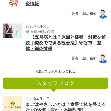
灸情報
著者：山田 裕樹
2026年4月06日
自律神経の問題
【五月病とは？原因と症状・対策を解
説｜鍼灸でできる改善法】守谷市 整
体・鍼灸情報
著者：山田 裕樹
>症状コラムをもっと見る
スタッフブログ
2026年4月22日
まごはやさしいとは？食事で体を整える
7つの習慣｜疲れ・不調対策に