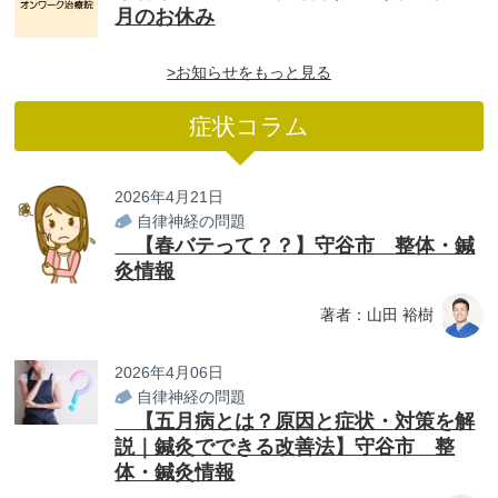
月のお休み
>お知らせをもっと見る
症状コラム
2026年4月21日
自律神経の問題
【春バテって？？】守谷市 整体・鍼
灸情報
著者：山田 裕樹
2026年4月06日
自律神経の問題
【五月病とは？原因と症状・対策を解
説｜鍼灸でできる改善法】守谷市 整
体・鍼灸情報