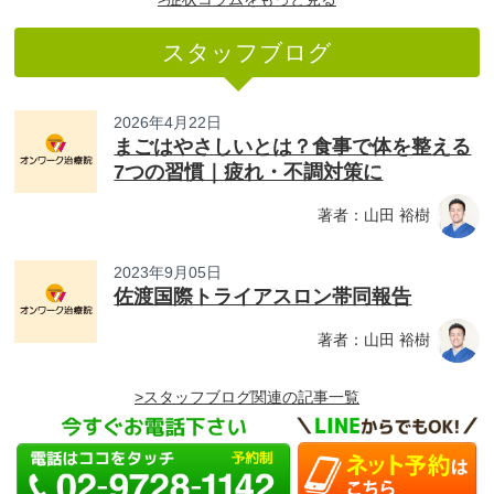
スタッフブログ
2026年4月22日
まごはやさしいとは？食事で体を整える
7つの習慣｜疲れ・不調対策に
著者：山田 裕樹
2023年9月05日
佐渡国際トライアスロン帯同報告
著者：山田 裕樹
>スタッフブログ関連の記事一覧