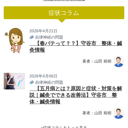
症状コラム
2026年4月21日
自律神経の問題
【春バテって？？】守谷市 整体・鍼
灸情報
著者：山田 裕樹
2026年4月06日
自律神経の問題
【五月病とは？原因と症状・対策を解
説｜鍼灸でできる改善法】守谷市 整
体・鍼灸情報
著者：山田 裕樹
>症状コラムをもっと見る