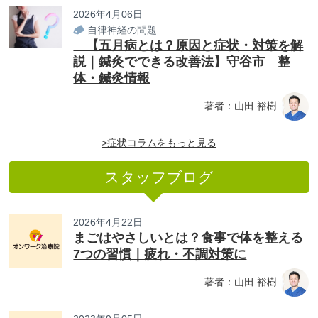
2026年4月06日
自律神経の問題
【五月病とは？原因と症状・対策を解
説｜鍼灸でできる改善法】守谷市 整
体・鍼灸情報
著者：山田 裕樹
>症状コラムをもっと見る
スタッフブログ
2026年4月22日
まごはやさしいとは？食事で体を整える
7つの習慣｜疲れ・不調対策に
著者：山田 裕樹