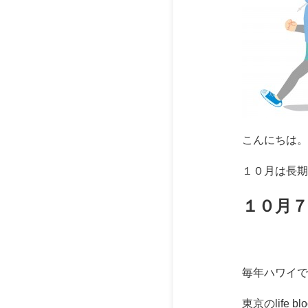
こんにちは。
１０月は長期
１０月
毎年ハワイで行わ
東京のlife