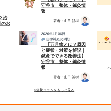
守谷市 整体・鍼灸情
報
ク治
著者：山田 裕樹
月のお
2026年4月06日
自律神経の問題
【五月病とは？原因
と症状・対策を解説｜
鍼灸でできる改善法】
守谷市 整体・鍼灸情
報
>
著者：山田 裕樹
>症状コラムをもっと見る