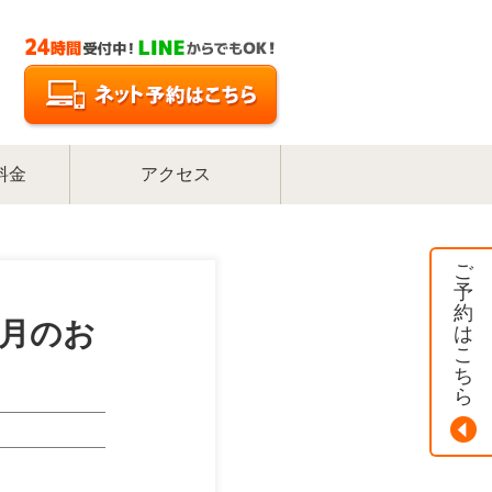
料金
アクセス
ご
予
約
4月のお
は
こ
ち
ら