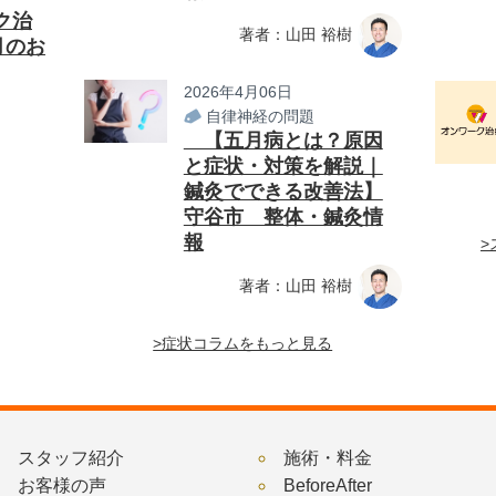
ク治
著者：山田 裕樹
月のお
2026年4月06日
自律神経の問題
【五月病とは？原因
と症状・対策を解説｜
鍼灸でできる改善法】
守谷市 整体・鍼灸情
報
>
著者：山田 裕樹
>症状コラムをもっと見る
スタッフ紹介
施術・料金
お客様の声
BeforeAfter