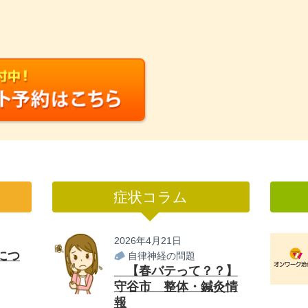
症状コラム
2026年4月21日
につ
自律神経の問題
【春バテって？？】
守谷市 整体・鍼灸情
報