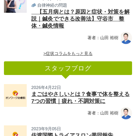
自律神経の問題
【五月病とは？原因と症状・対策を解
説｜鍼灸でできる改善法】守谷市 整
体・鍼灸情報
著者：山田 裕樹
>症状コラムをもっと見る
スタッフブログ
2026年4月22日
まごはやさしいとは？食事で体を整える
7つの習慣｜疲れ・不調対策に
著者：山田 裕樹
2023年9月05日
佐渡国際トライアスロン帯同報告